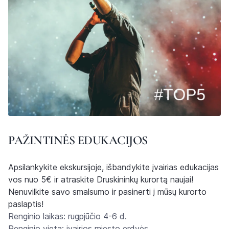
PAŽINTINĖS EDUKACIJOS
Apsilankykite ekskursijoje, išbandykite įvairias edukacijas
vos nuo 5€ ir atraskite Druskininkų kurortą naujai!
Nenuvilkite savo smalsumo ir pasinerti į mūsų kurorto
paslaptis!
Renginio laikas: rugpjūčio 4-6 d.
Renginio vieta: įvairios miesto erdvės