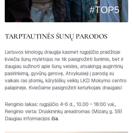
TARPTAUTINĖS ŠUNŲ PARODOS
Lietuvos kinologų draugija kasmet rugpjūčio pradžioje
kviečia šunų mylėtojus ne tik pasigrožėti šunimis, bet ir
daugiau sužinoti apie šunų veisles, atsakingą augintinių
pasirinkimą, gyvūnų gerovę. Atvykusieji į parodą su
vaikais ras įdomių, kūrybiškų veiklų LKD Mokymo centro
palapinėje. Kviečiame pasigrožėti keturkojais draugais!
Renginio laikas: rugpjūčio 4-6 d., 10.00 – 18:00 val.,
Renginio vieta: Druskininkų areadromas (Mizarų g. 59)
Daugiau informacijos
čia
.