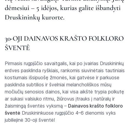
dėmesiui – 5 idėjos, kurias galite išbandyti
Druskininkų kurorte.
30-OJI DAINAVOS KRAŠTO FOLKLORO
ŠVENTĖ
Pirmasis rugpjūčio savaitgalis, kai po įvairias Druskininkų
erdves pasklinda ryškiais, rankomis siuvinėtais tautiniais
kostiumais išsipuošę žmonės, kai gatvėse ir parkuose
pasklinda subtilios ir švelniai melancholiškos mūsų
močiučių senosios dainos, kai visa aikštė trypia polkutę
ar sukasi valsiuko ritmu, žiūrovus įtrauks į natūralų ir
žaismingą šventės vyksmą –
Dainavos krašto folkloro
šventė
Druskininkuose rugpjūčio 4–6 dienomis vyks
jubiliejinė 30-oji šventė!