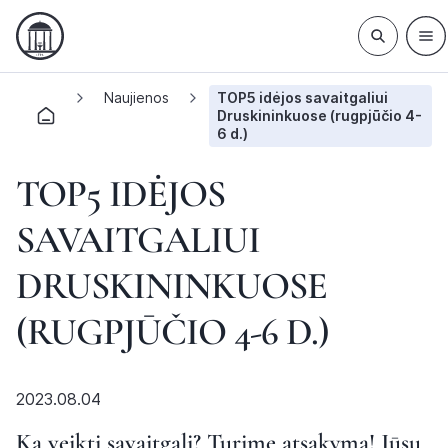
Naujienos
TOP5 idėjos savaitgaliui
Druskininkuose (rugpjūčio 4-
6 d.)
TOP5 IDĖJOS
SAVAITGALIUI
DRUSKININKUOSE
(RUGPJŪČIO 4-6 D.)
2023.08.04
Ką veikti savaitgalį? Turime atsakymą! Jūsų