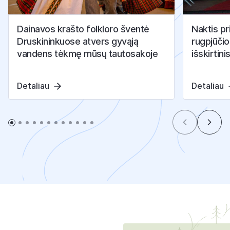
Dainavos krašto folkloro šventė
Naktis pr
Druskininkuose atvers gyvąją
rugpjūčio
vandens tėkmę mūsų tautosakoje
išskirtini
Detaliau
Detaliau