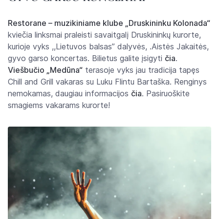
Restorane – muzikiniame klube „Druskininku Kolonada“
kviečia linksmai praleisti savaitgalį Druskininkų kurorte,
kurioje vyks ,,Lietuvos balsas” dalyvės, .Aistės Jakaitės,
gyvo garso koncertas. Bilietus galite įsigyti
čia
.
Viešbučio „Medūna“
terasoje vyks jau tradicija tapęs
Chill and Grill vakaras su Luku Flintu Bartaška. Renginys
nemokamas, daugiau informacijos
čia
. Pasiruoškite
smagiems vakarams kurorte!