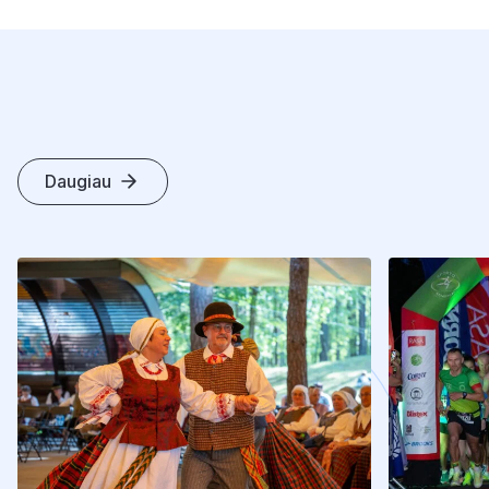
Daugiau
K
I
T
I
S
T
R
A
I
P
S
N
I
A
I