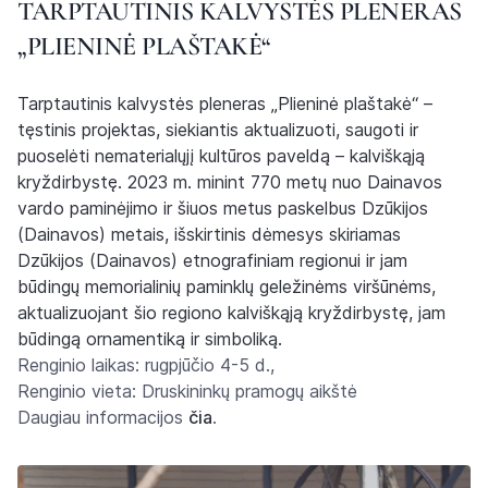
TARPTAUTINIS KALVYSTĖS PLENERAS
„PLIENINĖ PLAŠTAKĖ“
Tarptautinis kalvystės pleneras „Plieninė plaštakė“ –
tęstinis projektas, siekiantis aktualizuoti, saugoti ir
puoselėti nematerialųjį kultūros paveldą – kalviškąją
kryždirbystę. 2023 m. minint 770 metų nuo Dainavos
vardo paminėjimo ir šiuos metus paskelbus Dzūkijos
(Dainavos) metais, išskirtinis dėmesys skiriamas
Dzūkijos (Dainavos) etnografiniam regionui ir jam
būdingų memorialinių paminklų geležinėms viršūnėms,
aktualizuojant šio regiono kalviškąją kryždirbystę, jam
būdingą ornamentiką ir simboliką.
Renginio laikas: rugpjūčio 4-5 d.,
Renginio vieta: Druskininkų pramogų aikštė
Daugiau informacijos
čia
.