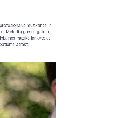
 profesionalūs muzikantai ir
ro. Melodijų garsus galima
šūnių, nes muzika lankytojus
 patiems atrasti