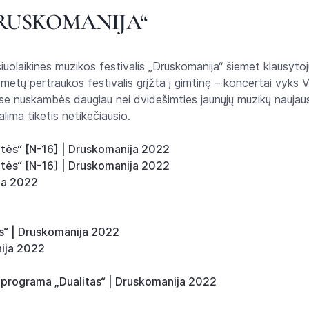
DRUSKOMANIJA“
iuolaikinės muzikos festivalis „Druskomanija“ šiemet klausytoj
tų pertraukos festivalis grįžta į gimtinę – koncertai vyks Vil
ėse nuskambės daugiau nei dvidešimties jaunųjų muzikų naujau
lima tikėtis netikėčiausio.
ykitės“ [N-16] | Druskomanija 2022
ykitės“ [N-16] | Druskomanija 2022
ja 2022
is“ | Druskomanija 2022
nija 2022
 programa „Dualitas“ | Druskomanija 2022