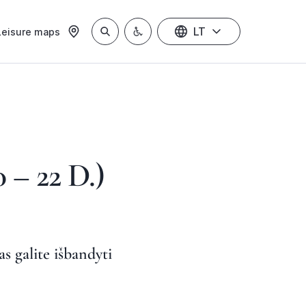
LT
Leisure maps
 22 D.)
as galite išbandyti