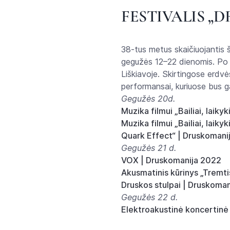
FESTIVALIS „
38-tus metus skaičiuojantis š
gegužės 12–22 dienomis. Po me
Liškiavoje. Skirtingose erdv
performansai, kuriuose bus ga
Gegužės 20d.
Muzika filmui „Bailiai, laik
Muzika filmui „Bailiai, laik
Quark Effect“ | Druskomani
Gegužės 21 d.
VOX | Druskomanija 2022
Akusmatinis kūrinys „Tremt
Druskos stulpai | Druskoma
Gegužės 22 d.
Elektroakustinė koncertinė