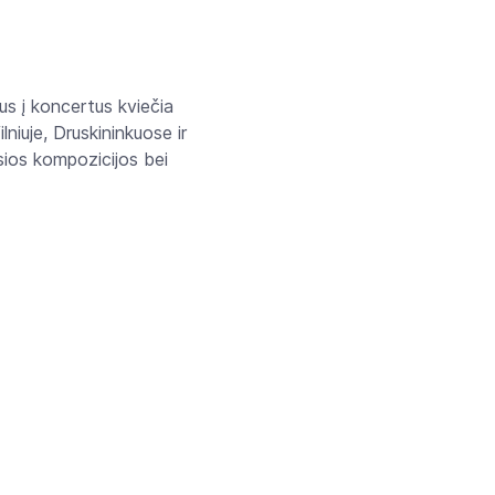
us į koncertus kviečia
niuje, Druskininkuose ir
sios kompozicijos bei