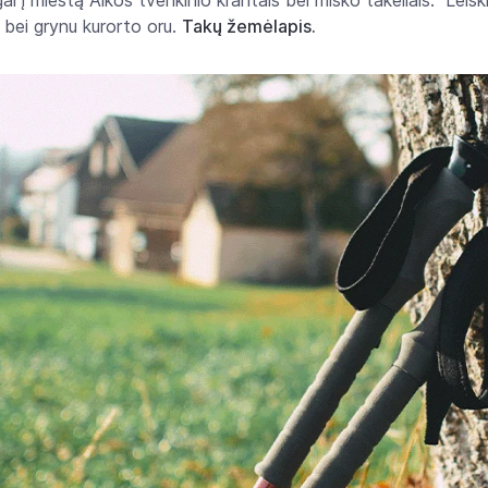
al į miestą Alkos tvenkinio krantais bei miško takeliais. Leiski
bei grynu kurorto oru.
Takų žemėlapis.