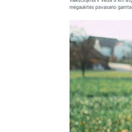
vaikščiojimui ir veda 9 km atg
mėgaukitės pavasario gamta 