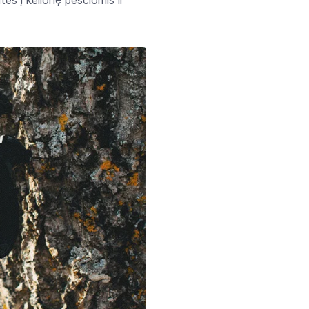
tės į kelionę pėsčiomis ir