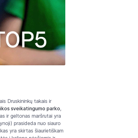
is Druskininkų takais ir
eikos sveikatingumo parko
,
as ir geltonas maršrutai yra
ynoji) prasideda nuo siauro
akas yra skirtas šiaurietiškam