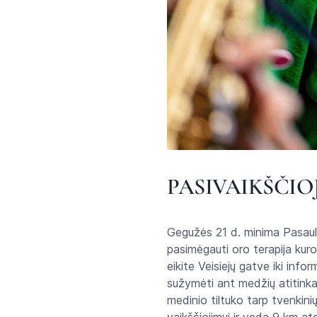
PASIVAIKŠČI
Gegužės 21 d. minima Pasaulin
pasimėgauti oro terapija kur
eikite Veisiejų gatve iki inf
sužymėti ant medžių atitink
medinio tiltuko tarp tvenkinių