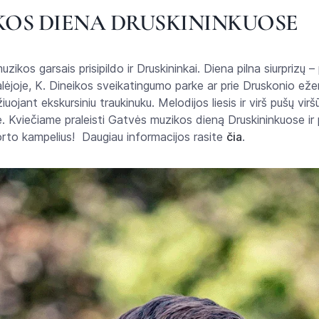
KOS DIENA DRUSKININKUOSE
zikos garsais prisipildo ir Druskininkai. Diena pilna siurprizų –
 alėjoje, K. Dineikos sveikatingumo parke ar prie Druskonio eže
iuojant ekskursiniu traukinuku. Melodijos liesis ir virš pušų vir
e. Kviečiame praleisti Gatvės muzikos dieną Druskininkuose ir
rorto kampelius! Daugiau informacijos rasite
čia
.