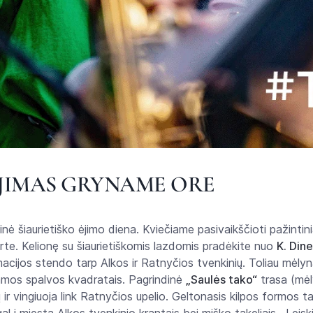
OJIMAS GRYNAME ORE
ė šiaurietiško ėjimo diena. Kviečiame pasivaikščioti pažintinia
orte. Kelionę su šiaurietiškomis lazdomis pradėkite nuo
K. Din
ormacijos stendo tarp Alkos ir Ratnyčios tvenkinių. Toliau mėlyn
amos spalvos kvadratais. Pagrindinė
„Saulės tako“
trasa (mėl
 ir vingiuoja link Ratnyčios upelio. Geltonasis kilpos formos t