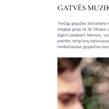
GATVĖS MUZI
Trečiąjį gegužės šeštadienį mu
mėgėjai groja ne tik Vilniaus
išgirsti plaukiant Nemunu, važ
pasitiks netgi lynų keltuvuos
netikėčiausius grojančius ku