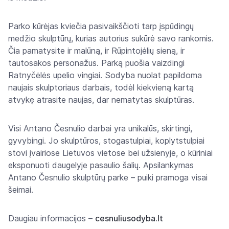
Parko kūrėjas kviečia pasivaikščioti tarp įspūdingų
medžio skulptūrų, kurias autorius sukūrė savo rankomis.
Čia pamatysite ir malūną, ir Rūpintojėlių sieną, ir
tautosakos personažus. Parką puošia vaizdingi
Ratnyčėlės upelio vingiai. Sodyba nuolat papildoma
naujais skulptoriaus darbais, todėl kiekvieną kartą
atvykę atrasite naujas, dar nematytas skulptūras.
Visi Antano Česnulio darbai yra unikalūs, skirtingi,
gyvybingi. Jo skulptūros, stogastulpiai, koplytstulpiai
stovi įvairiose Lietuvos vietose bei užsienyje, o kūriniai
eksponuoti daugelyje pasaulio šalių. Apsilankymas
Antano Česnulio skulptūrų parke – puiki pramoga visai
šeimai.
Daugiau informacijos –
cesnuliusodyba.lt