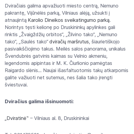
Dviračiais galima apvažiuoti miesto centrą, Nemuno
pakrantę, Vijūnėlės parką, Vilniaus alėją, užsukti į
atnaujintą
Karolio Dineikos sveikatingumo parką
.
Norintys tęsti kelionę po Druskininkų apylinkes gali
rinktis „Žvaigždžių orbitos“, „Žilvino tako“, „Nemuno
tako“, „Saulės tako“
dviračių maršrutus
, šiaurietiškojo
pasivaikščiojimo takus. Meilės salos panorama, unikalus
Švendubrės gatvinis kaimas su Velnio akmeniu,
legendomis apipintas ir M. K. Čiurlionio pamėgtas
Raigardo slėnis… Naujai išasfaltuotomis takų atkarpomis
galite važiuoti net sutemus, nes šalia tako įrengti
šviestuvai.
Dviračius galima išsinuomoti:
„Dviratinė‟
– Vilniaus al. 8, Druskininkai