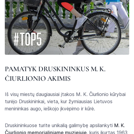
PAMATYK DRUSKININKUS M. K.
ČIURLIONIO AKIMIS
Iš visų miestų daugiausiai įtakos M. K. Čiurlionio kūrybai
turėjo Druskininkai, vieta, kur žymiausias Lietuvos
menininkas augo, ieškojo įkvėpimo ir kūrė.
Druskininkuose turite unikalią galimybę apsilankyti
M. K.
Čiurlionio memorialiniame muziejuje
, kuris įkurtas 1963