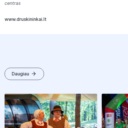
centras
www.druskininkai.lt
Daugiau
K
I
T
I
S
T
R
A
I
P
S
N
I
A
I