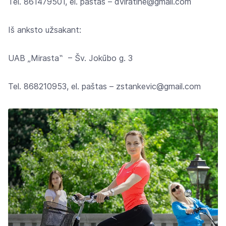
Tel. 861479501, el. paštas – dviratine@gmail.com
Iš anksto užsakant:
UAB „Mirasta‟ – Šv. Jokūbo g. 3
Tel. 868210953, el. paštas – zstankevic@gmail.com