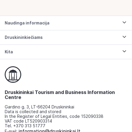
Naudinga informacija
Druskininkiečiams
Kita
Druskininkai Tourism and Business Information
Centre
Gardino g. 3, LT-66204 Druskininkai
Data is collected and stored
In the Register of Legal Entities, code 152090338
VAT code LT520903314
Tel. +370 313 51777
information@druskininkai.lt
E-mail: