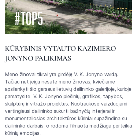
KŪRYBINIS VYTAUTO KAZIMIERO
JONYNO PALIKIMAS
Meno žinovai tikrai yra girdėję V. K. Jonyno vardą.
Tačiau net jeigu nesate meno žinovas, kviečiame
apsilankyti šio garsaus lietuvių dailininko galerijoje, kurioje
pamatysite V. K. Jonyno piešinių, grafikos, tapybos,
skulptūrų ir vitražo projektus. Nuotraukose vaizduojami
vertingiausi dailininko sukurti bažnyčių interjerai ir
monumentaliosios architektūros kūriniai supažindina su
dailininko darbais, o rodoma filmuota medžiaga perteikia
kūrinių emocijas.