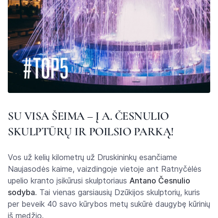
SU VISA ŠEIMA – Į A. ČESNULIO
SKULPTŪRŲ IR POILSIO PARKĄ!
Vos už kelių kilometrų už Druskininkų esančiame
Naujasodės kaime, vaizdingoje vietoje ant Ratnyčėlės
upelio kranto įsikūrusi skulptoriaus
Antano Česnulio
sodyba.
Tai vienas garsiausių Dzūkijos skulptorių, kuris
per beveik 40 savo kūrybos metų sukūrė daugybę kūrinių
iš medžio.