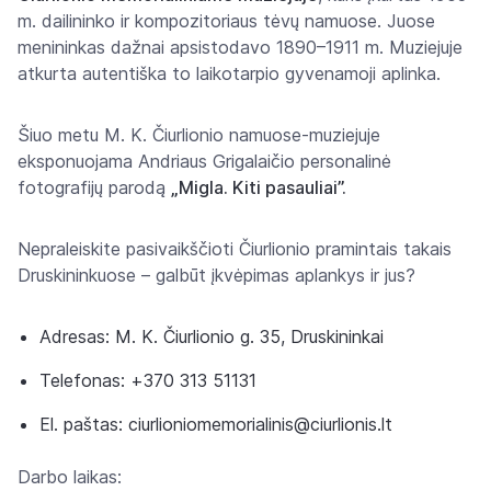
m. dailininko ir kompozitoriaus tėvų namuose. Juose
menininkas dažnai apsistodavo 1890–1911 m. Muziejuje
atkurta autentiška to laikotarpio gyvenamoji aplinka.
Šiuo metu M. K. Čiurlionio namuose-muziejuje
eksponuojama Andriaus Grigalaičio personalinė
fotografijų parodą
„Migla. Kiti pasauliai”.
Nepraleiskite pasivaikščioti Čiurlionio pramintais takais
Druskininkuose – galbūt įkvėpimas aplankys ir jus?
Adresas: M. K. Čiurlionio g. 35, Druskininkai
Telefonas: +370 313 51131
El. paštas: ciurlioniomemorialinis@ciurlionis.lt
Darbo laikas: