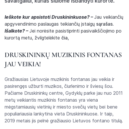
savaitgaliui, kurias siūlome išbandyti kurorte.
Ieškote kur apsistoti Druskininkuose? –
Jau veikiančių
apgyvendinimo paslaugas teikiančių įstaigų
sąrašas
.
Išalkote? –
Jei norėsite pasistiprinti pasivaikščiojimo po
kurortą metu, žvilgtelėkite
čia
,
DRUSKININKŲ MUZIKINIS FONTANAS
JAU VEIKIA!
Gražiausias Lietuvoje muzikinis fontanas jau veikia ir
pasirengęs užburti muzikos, čiurlenimo ir šviesų šou.
Pačiame Druskininkų centre, Gydyklų parke jau nuo 2011
metų veikiantis muzikinis fontanas yra viena
mėgstamiausių vietinių ir miesto svečių vietų bei bene
populiariausia lankytina vieta Druskininkuose. Ir taip,
2019 metais jis pelnė gražiausio Lietuvos fontano titulą.