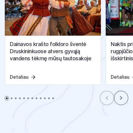
Dainavos krašto folkloro šventė
Naktis pr
Druskininkuose atvers gyvąją
rugpjūčio
vandens tėkmę mūsų tautosakoje
išskirtini
Detaliau
Detaliau