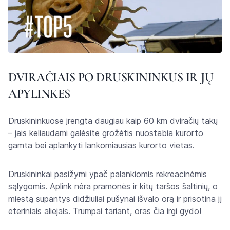
DVIRAČIAIS PO DRUSKININKUS IR JŲ
APYLINKES
Druskininkuose įrengta daugiau kaip 60 km dviračių takų
– jais keliaudami galėsite grožėtis nuostabia kurorto
gamta bei aplankyti lankomiausias kurorto vietas.
Druskininkai pasižymi ypač palankiomis rekreacinėmis
sąlygomis. Aplink nėra pramonės ir kitų taršos šaltinių, o
miestą supantys didžiuliai pušynai išvalo orą ir prisotina jį
eteriniais aliejais. Trumpai tariant, oras čia irgi gydo!