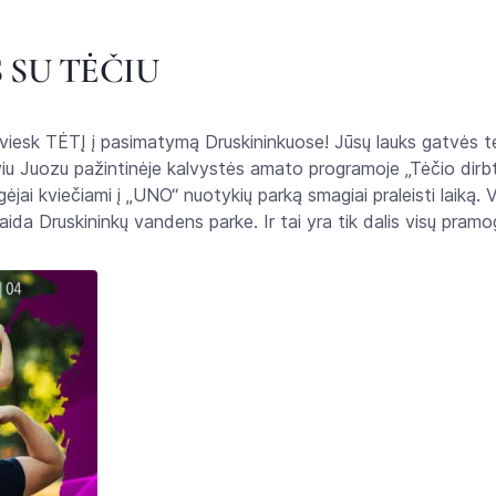
 SU TĖČIU
akviesk TĖTĮ į pasimatymą Druskininkuose! Jūsų lauks gatvės t
alviu Juozu pažintinėje kalvystės amato programoje „Tėčio dirb
ėjai kviečiami į „UNO“ nuotykių parką smagiai praleisti laiką
aida Druskininkų vandens parke. Ir tai yra tik dalis visų pram