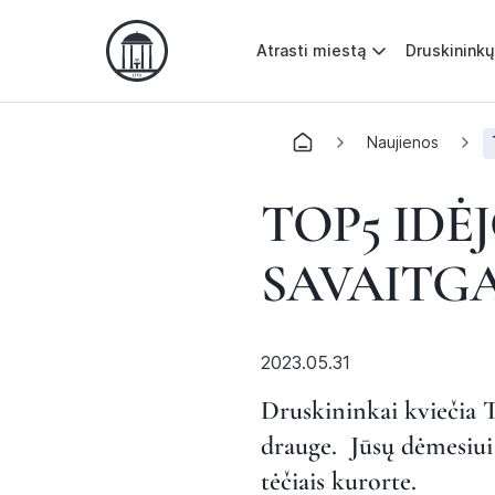
Atrasti miestą
Druskininkų
Naujienos
TOP5 IDĖ
SAVAITGA
2023.05.31
Druskininkai kviečia Tė
drauge. Jūsų dėmesiui 
tėčiais kurorte.