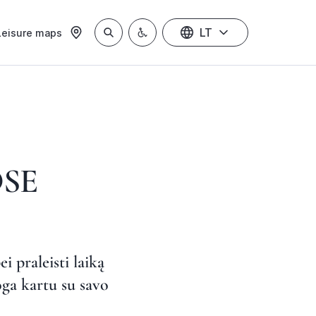
LT
Leisure maps
OSE
i praleisti laiką
oga kartu su savo