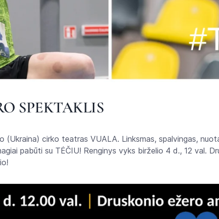
O SPEKTAKLIS
o (Ukraina) cirko teatras VUALA. Linksmas, spalvingas, nuotai
agiai pabūti su TĖČIU! Renginys vyks birželio 4 d., 12 val. D
io!