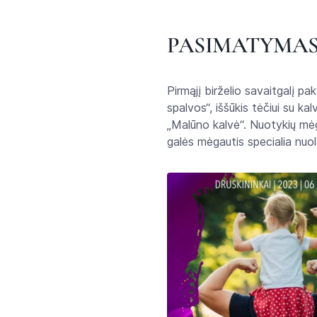
PASIMATYMAS
Pirmąjį birželio savaitgalį p
spalvos“, iššūkis tėčiui su k
„Malūno kalvė“. Nuotykių mėg
galės mėgautis specialia nuol