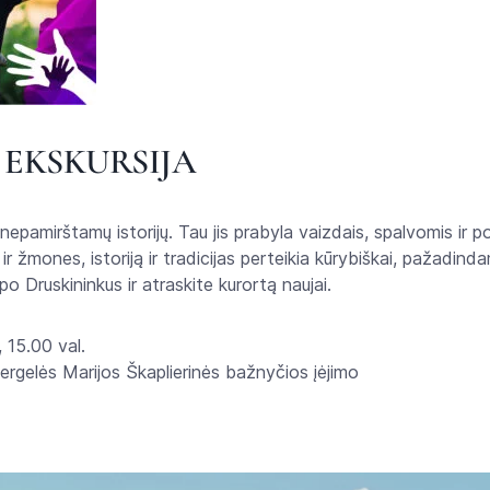
 EKSKURSIJA
nepamirštamų istorijų. Tau jis prabyla vaizdais, spalvomis ir pot
ir žmones, istoriją ir tradicijas perteikia kūrybiškai, pažadin
 po Druskininkus ir atraskite kurortą naujai.
 15.00 val.
ergelės Marijos Škaplierinės bažnyčios įėjimo