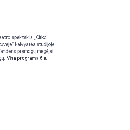
eatro spektaklis „Cirko
tuvėje“ kalvystės studijoje
. Vandens pramogų mėgėjai
ogų.
Visa programa čia.