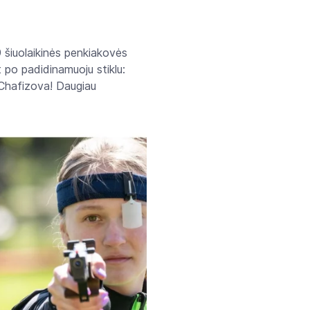
 šiuolaikinės penkiakovės
t po padidinamuoju stiklu:
 Chafizova! Daugiau