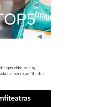
kingas cirko artistų
ruskonio ežero amfiteatre.