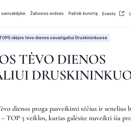
 savivaldybė
Žaliosios erdvės
Pažink kurortą
Events
TOP5 idėjos tėvo dienos savaitgaliui Druskininkuose
JOS TĖVO DIENOS
LIUI DRUSKININKU
vo dienos proga pasveikinti tėčius ir senelius be
– TOP 5 veiklos, kurias galėsite nuveikti šia pr