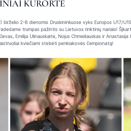
INIAI KURORTE
) birželio 2-8 dienomis Druskininkuose vyks Europos U17/U19
radedame trumpas pažintis su Lietuvos rinktinių nariais! Šįkar
levas, Emilija Ulinauskaitė, Nojus Chmieliauskas ir Anastasija
 aistruoliai kviečiami stebėti penkiakovės čempionatą!