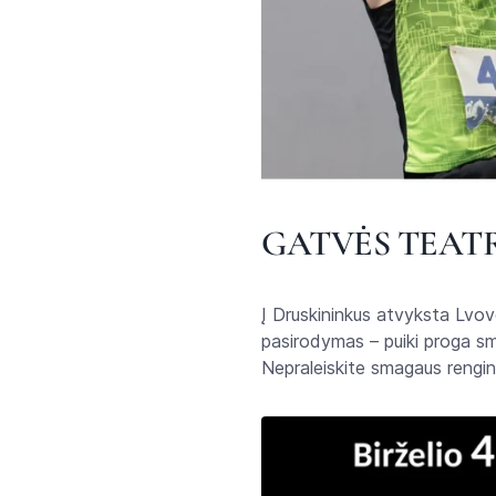
GATVĖS TEATR
Į Druskininkus atvyksta Lvov
pasirodymas – puiki proga sm
Nepraleiskite smagaus rengin