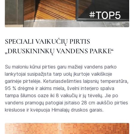
SPECIALI VAIKUČIŲ PIRTIS
„DRUSKININKŲ VANDENS PARKE“
Su maloniu kūnui pirties garu mažieji vandens parko
lankytojai susipažįsta tarp uolų įkurtoje vaikiškoje
garinėje pirtelėje. Keturiasdešimties laipsnių temperatūra,
95 % drėgmė ir akims miela, švelni interjero spalva
tampa šilumos oaze iki 8 vaikučių ir jų tėvelių. Jie po
vandens pramogų patogiai įsitaiso 28 cm aukščio pirties
krėsluose ir kvėpuoja Himalajų druskos garais.