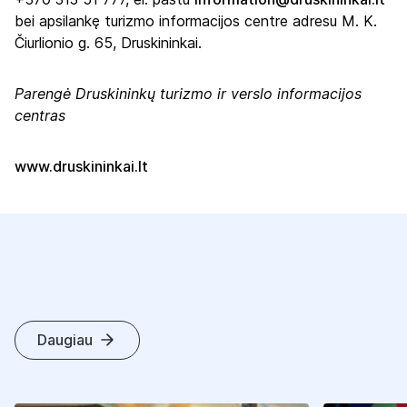
bei apsilankę turizmo informacijos centre adresu M. K.
Čiurlionio g. 65, Druskininkai.
Parengė Druskininkų turizmo ir verslo informacijos
centras
www.druskininkai.lt
Daugiau
K
I
T
I
S
T
R
A
I
P
S
N
I
A
I