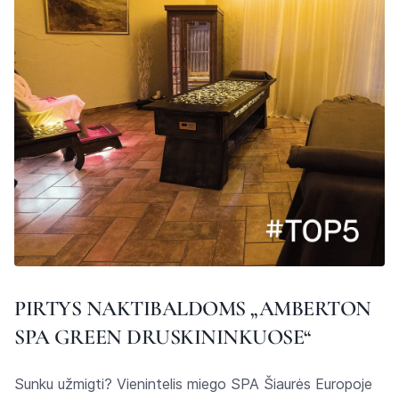
PIRTYS NAKTIBALDOMS „AMBERTON
SPA GREEN DRUSKININKUOSE“
Sunku užmigti? Vienintelis miego SPA Šiaurės Europoje