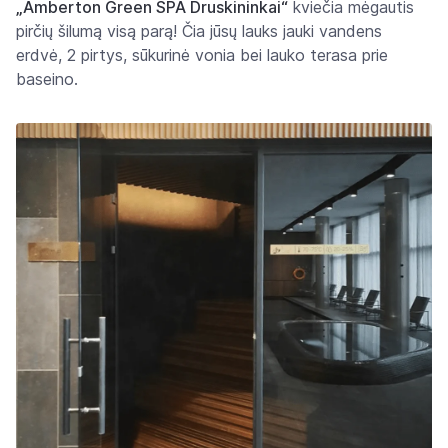
„Amberton Green SPA Druskininkai“
kviečia mėgautis
pirčių šilumą visą parą! Čia jūsų lauks jauki vandens
erdvė, 2 pirtys, sūkurinė vonia bei lauko terasa prie
baseino.