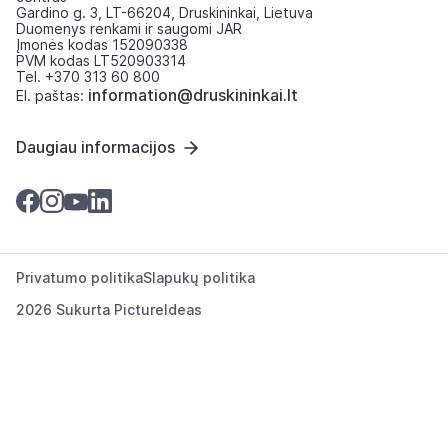
Gardino g. 3, LT-66204, Druskininkai, Lietuva
Duomenys renkami ir saugomi JAR
Įmonės kodas 152090338
PVM kodas LT520903314
Tel. +370 313 60 800
information@druskininkai.lt
El. paštas:
Daugiau informacijos
Privatumo politika
Slapukų politika
2026 Sukurta
PictureIdeas