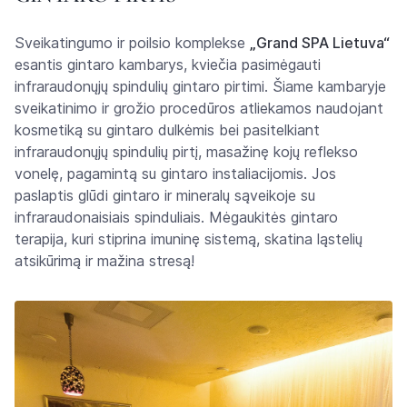
Sveikatingumo ir poilsio komplekse
„Grand SPA Lietuva“
esantis gintaro kambarys, kviečia pasimėgauti
infraraudonųjų spindulių gintaro pirtimi. Šiame kambaryje
sveikatinimo ir grožio procedūros atliekamos naudojant
kosmetiką su gintaro dulkėmis bei pasitelkiant
infraraudonųjų spindulių pirtį, masažinę kojų reflekso
vonelę, pagamintą su gintaro instaliacijomis. Jos
paslaptis glūdi gintaro ir mineralų sąveikoje su
infraraudonaisiais spinduliais. Mėgaukitės gintaro
terapija, kuri stiprina imuninę sistemą, skatina ląstelių
atsikūrimą ir mažina stresą!