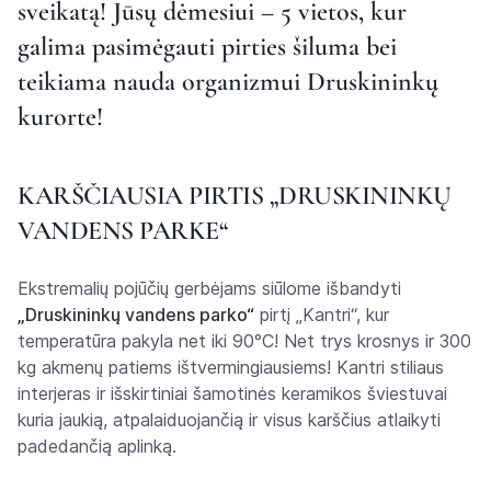
sveikatą! Jūsų dėmesiui – 5 vietos, kur
galima pasimėgauti pirties šiluma bei
teikiama nauda organizmui Druskininkų
kurorte!
KARŠČIAUSIA PIRTIS „DRUSKININKŲ
VANDENS PARKE“
Ekstremalių pojūčių gerbėjams siūlome išbandyti
„Druskininkų vandens parko“
pirtį „Kantri“, kur
temperatūra pakyla net iki 90°C! Net trys krosnys ir 300
kg akmenų patiems ištvermingiausiems! Kantri stiliaus
interjeras ir išskirtiniai šamotinės keramikos šviestuvai
kuria jaukią, atpalaiduojančią ir visus karščius atlaikyti
padedančią aplinką.