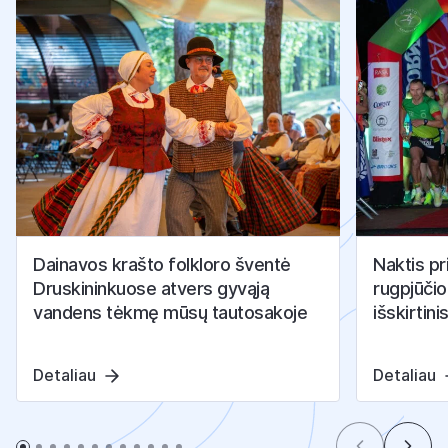
Dainavos krašto folkloro šventė
Naktis pr
Druskininkuose atvers gyvąją
rugpjūčio
vandens tėkmę mūsų tautosakoje
išskirtini
Detaliau
Detaliau