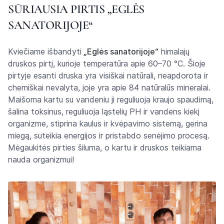
SŪRIAUSIA PIRTIS „EGLĖS
SANATORIJOJE“
Kviečiame išbandyti
„Eglės sanatorijoje“
himalajų
druskos pirtį, kurioje temperatūra apie 60–70 °C. Šioje
pirtyje esanti druska yra visiškai natūrali, neapdorota ir
chemiškai nevalyta, joje yra apie 84 natūralūs mineralai.
Maišoma kartu su vandeniu ji reguliuoja kraujo spaudimą,
šalina toksinus, reguliuoja ląstelių PH ir vandens kiekį
organizme, stiprina kaulus ir kvėpavimo sistemą, gerina
miegą, suteikia energijos ir pristabdo senėjimo procesą.
Mėgaukitės pirties šiluma, o kartu ir druskos teikiama
nauda organizmui!