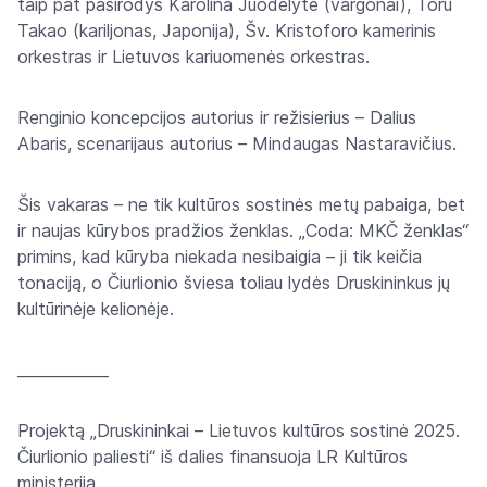
taip pat pasirodys Karolina Juodelytė (vargonai), Toru
Takao (kariljonas, Japonija), Šv. Kristoforo kamerinis
orkestras ir Lietuvos kariuomenės orkestras.
Renginio koncepcijos autorius ir režisierius – Dalius
Abaris, scenarijaus autorius – Mindaugas Nastaravičius.
Šis vakaras – ne tik kultūros sostinės metų pabaiga, bet
ir naujas kūrybos pradžios ženklas. „Coda: MKČ ženklas“
primins, kad kūryba niekada nesibaigia – ji tik keičia
tonaciją, o Čiurlionio šviesa toliau lydės Druskininkus jų
kultūrinėje kelionėje.
____________
Projektą „Druskininkai – Lietuvos kultūros sostinė 2025.
Čiurlionio paliesti“ iš dalies finansuoja LR Kultūros
ministerija