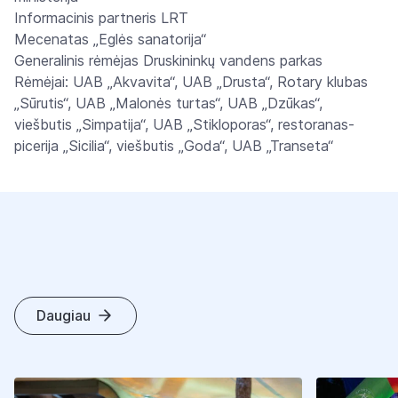
Informacinis partneris LRT
Mecenatas „Eglės sanatorija“
Generalinis rėmėjas Druskininkų vandens parkas
Rėmėjai: UAB „Akvavita“, UAB „Drusta“, Rotary klubas
„Sūrutis“, UAB „Malonės turtas“, UAB „Dzūkas“,
viešbutis „Simpatija“, UAB „Stikloporas“, restoranas-
picerija „Sicilia“, viešbutis „Goda“, UAB „Transeta“
Daugiau
K
I
T
I
S
T
R
A
I
P
S
N
I
A
I