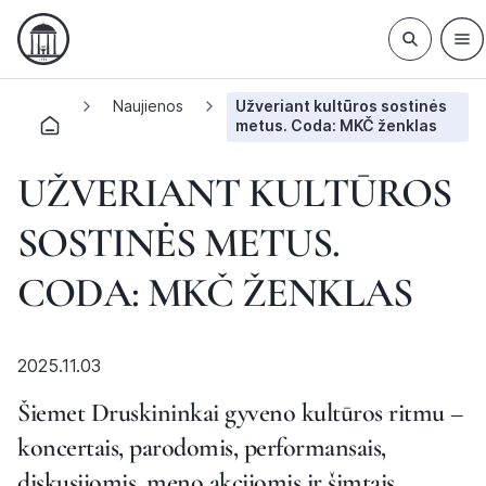
Naujienos
Užveriant kultūros sostinės
metus. Coda: MKČ ženklas
UŽVERIANT KULTŪROS
SOSTINĖS METUS.
CODA: MKČ ŽENKLAS
2025.11.03
Šiemet Druskininkai gyveno kultūros ritmu –
koncertais, parodomis, performansais,
diskusijomis, meno akcijomis ir šimtais