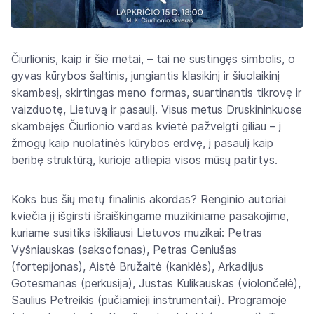
Čiurlionis, kaip ir šie metai, – tai ne sustingęs simbolis, o
gyvas kūrybos šaltinis, jungiantis klasikinį ir šiuolaikinį
skambesį, skirtingas meno formas, suartinantis tikrovę ir
vaizduotę, Lietuvą ir pasaulį. Visus metus Druskininkuose
skambėjęs Čiurlionio vardas kvietė pažvelgti giliau – į
žmogų kaip nuolatinės kūrybos erdvę, į pasaulį kaip
beribę struktūrą, kurioje atliepia visos mūsų patirtys.
Koks bus šių metų finalinis akordas? Renginio autoriai
kviečia jį išgirsti išraiškingame muzikiniame pasakojime,
kuriame susitiks iškiliausi Lietuvos muzikai: Petras
Vyšniauskas (saksofonas), Petras Geniušas
(fortepijonas), Aistė Bružaitė (kanklės), Arkadijus
Gotesmanas (perkusija), Justas Kulikauskas (violončelė),
Saulius Petreikis (pučiamieji instrumentai). Programoje