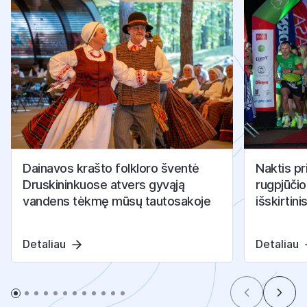
Dainavos krašto folkloro šventė
Naktis pr
Druskininkuose atvers gyvąją
rugpjūčio
vandens tėkmę mūsų tautosakoje
išskirtini
Detaliau
Detaliau