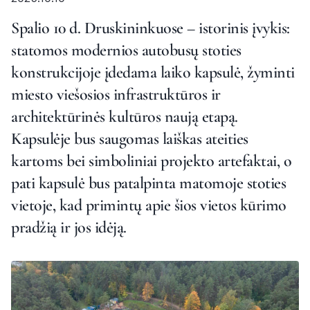
Spalio 10 d. Druskininkuose – istorinis įvykis:
statomos modernios autobusų stoties
konstrukcijoje įdedama laiko kapsulė, žyminti
miesto viešosios infrastruktūros ir
architektūrinės kultūros naują etapą.
Kapsulėje bus saugomas laiškas ateities
kartoms bei simboliniai projekto artefaktai, o
pati kapsulė bus patalpinta matomoje stoties
vietoje, kad primintų apie šios vietos kūrimo
pradžią ir jos idėją.