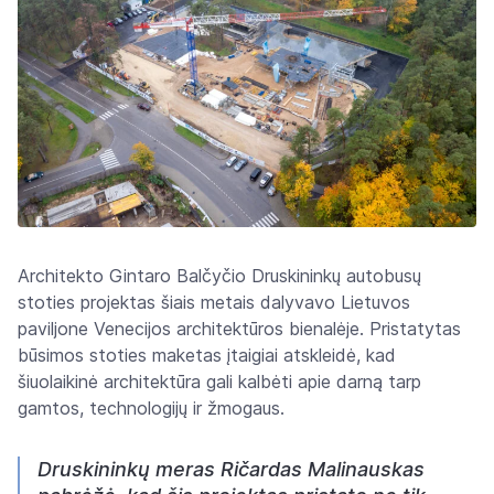
Architekto Gintaro Balčyčio Druskininkų autobusų
stoties projektas šiais metais dalyvavo Lietuvos
paviljone Venecijos architektūros bienalėje. Pristatytas
būsimos stoties maketas įtaigiai atskleidė, kad
šiuolaikinė architektūra gali kalbėti apie darną tarp
gamtos, technologijų ir žmogaus.
Druskininkų meras Ričardas Malinauskas