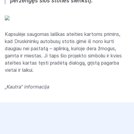
peržengęs šios stoties slenkstį.
Kapsulėje saugomas laiškas ateities kartoms primins,
kad Druskininkų autobusų stotis gimė iš noro kurti
daugiau nei pastatą – aplinką, kurioje dera žmogus,
gamta ir miestas. Ji taps šio projekto simboliu ir kvies
ateities kartas tęsti pradėtą dialogą, grįstą pagarba
vietai ir laikui.
„Kautra“ informacija