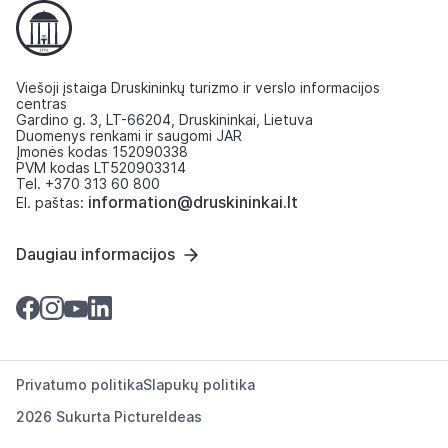
Viešoji įstaiga Druskininkų turizmo ir verslo informacijos
centras
Gardino g. 3, LT-66204, Druskininkai, Lietuva
Duomenys renkami ir saugomi JAR
Įmonės kodas 152090338
PVM kodas LT520903314
Tel. +370 313 60 800
information@druskininkai.lt
El. paštas:
Daugiau informacijos
Privatumo politika
Slapukų politika
2026 Sukurta
PictureIdeas