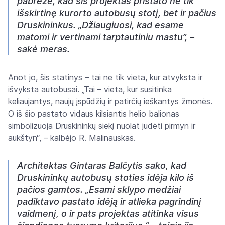
pabrėžė, kad šis projektas pristato ne tik
išskirtinę kurorto autobusų stotį, bet ir pačius
Druskininkus. „Džiaugiuosi, kad esame
matomi ir vertinami tarptautiniu mastu”, –
sakė meras.
Anot jo, šis statinys – tai ne tik vieta, kur atvyksta ir
išvyksta autobusai. „Tai – vieta, kur susitinka
keliaujantys, naujų įspūdžių ir patirčių ieškantys žmonės.
O iš šio pastato vidaus kilsiantis helio balionas
simbolizuoja Druskininkų siekį nuolat judėti pirmyn ir
aukštyn“, – kalbėjo R. Malinauskas.
Architektas Gintaras Balčytis sako, kad
Druskininkų autobusų stoties idėja kilo iš
pačios gamtos. „Esami sklypo medžiai
padiktavo pastato idėją ir atlieka pagrindinį
vaidmenį, o ir pats projektas atitinka visus