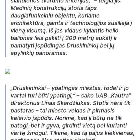
šiandienos tvarumo kriterijus,“ – teigia jis.
Medinių konstrukcijų stotis taps
daugiafunkciniu objektu, kuriame
architektūra, gamta ir technologijos susilieja į
vieną visumą. Iš jos vidaus kylantis helio
balionas leis pakilti į 200 metrų aukštį ir
pamatyti įspūdingas Druskininkų bei jų
apylinkių panoramas.
„Druskininkai – ypatingas miestas, todėl ir jo
vartai turi būti ypatingi,“ – sako UAB „Kautra“
direktorius Linas Skardžiukas. Stotis nėra tik
pastatas – tai miesto veidas ir pirmasis
keleivio įspūdis. Norime, kad ji būtų ne tik
patogi, bet ir gyva, girdinti vietą bei kurianti
vertę žmogui. Tikime, kad tą pajus kiekvienas,