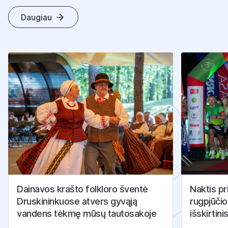
Daugiau
K
I
T
I
S
T
R
A
I
P
S
N
I
A
I
Dainavos krašto folkloro šventė
Naktis pr
Druskininkuose atvers gyvąją
rugpjūčio
vandens tėkmę mūsų tautosakoje
išskirtini