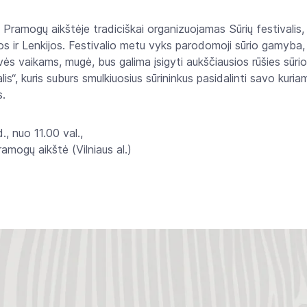
Pramogų aikštėje tradiciškai organizuojamas Sūrių festivalis,
jos ir Lenkijos. Festivalio metu vyks parodomoji sūrio gamyba, 
ės vaikams, mugė, bus galima įsigyti aukščiausios rūšies sūri
alis“, kuris suburs smulkiuosius sūrininkus pasidalinti savo kuri
s.
., nuo 11.00 val.,
ramogų aikštė (Vilniaus al.)