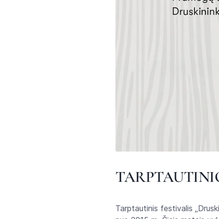
TARPTAUTINIO
Tarptautinis festivalis „Drus