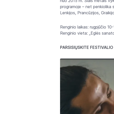
nuo 2015 m. Šiais metais vyks
programoje – net penkiolika s
Lenkijos, Prancūzijos, Graikij
Renginio laikas: rugpjūčio 10-
Renginio vieta: „Eglės sanato
PARSISIŲSKITE FESTIVALI