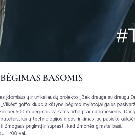
 BĖGIMAS BASOMIS
s įdomiausių ir unikaliausių projekto „Bėk drauge su draugu Dr
„Vilkės“ golfo klubo aikštyne bėgimo mylėtojai galės pasivarž
 km bei 500 m bėgimas vaikams arba pradedantiesiems. Daug
 bateliais, kurių technologijos ir pasirinkimas jau pasiekė aukšči
inti žmogaus prigimtį ir suprasti, kad žmonės gimsta basi.
., 11:00 val.