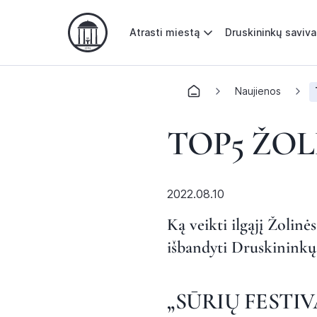
Atrasti miestą
Druskininkų saviv
Naujienos
TOP5 ŽOL
2022.08.10
Ką veikti ilgąjį Žolinė
išbandyti Druskininkų
„SŪRIŲ FESTI