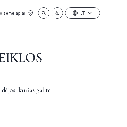
LT
io žemėlapiai
EIKLOS
dėjos, kurias galite