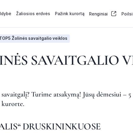
aldybė
Žaliosios erdvės
Pažink kurortą
Renginiai
Poils
TOP5 Žolinės savaitgalio veiklos
INĖS SAVAITGALIO V
s savaitgalį? Turime atsakymą! Jūsų dėmesiui – 5 i
 kurorte.
VALIS“ DRUSKININKUOSE