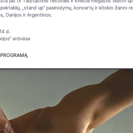
ta jau IX Tarptautinis festivalis ir kviečia mėgautis teatro sp
pektaklių, „stand up“ pasirodymų, koncertų ir kitokio žanro re
os, Danijos ir Argentinos.
14 d.
rijos“ erdvėse
O PROGRAMĄ.