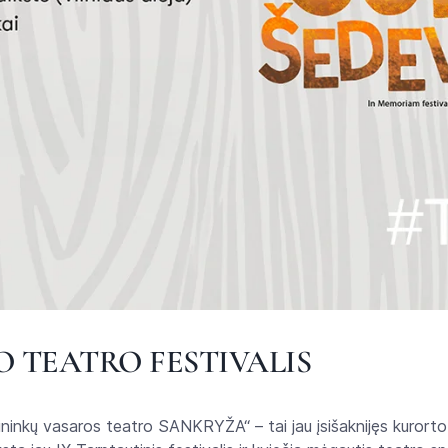
 TEATRO FESTIVALIS
kininkų vasaros teatro SANKRYŽA“ – tai jau įsišaknijęs kurorto