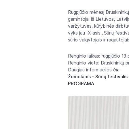
Rugpjūčio mėnesį Druskininkų 
gamintojai iš Lietuvos, Latvi
varžytuvės, kūrybinės dirbtuv
vyks jau IX-asis „Sūrių festiv
sūrio valgytojais ir ragautojai
Renginio laikas: rugpjūčio 13 d
Renginio vieta: Druskininkų p
Daugiau informacijos
čia.
Žemėlapis – Sūrių festivalis
PROGRAMA