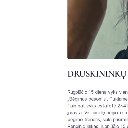
DRUSKININKŲ
Rugpjūčio 15 dieną vyks viena
„Bėgimas basomis“. Puikiame 
Taip pat vyks estafetė 2×4
įprasta. Visi įpratę bėgioti su
bėgimo treneris, siūlo prisim
Renginio laikas: rugpjūčio 15 d