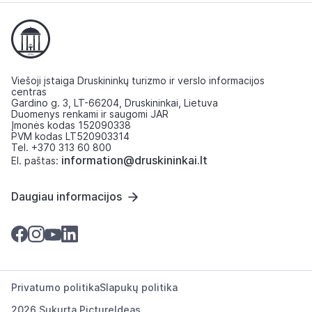
Viešoji įstaiga Druskininkų turizmo ir verslo informacijos
centras
Gardino g. 3, LT-66204, Druskininkai, Lietuva
Duomenys renkami ir saugomi JAR
Įmonės kodas 152090338
PVM kodas LT520903314
Tel. +370 313 60 800
information@druskininkai.lt
El. paštas:
Daugiau informacijos
Privatumo politika
Slapukų politika
2026 Sukurta
PictureIdeas