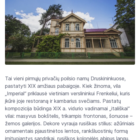
Tai vieni pirmųjų privačių poilsio namų Druskininkuose,
pastatyti XIX amžiaus pabaigoje. Kiek žinoma, vila
„Imperial“ priklausė vietiniam verslininkui Frenkeliui, kuris
įkūrė joje restoraną ir kambarius svečiams. Pastatų
kompozicija būdinga XIX a. vidurio vadinamai „itališkai“
vilai: masyvus bokštelis, trikampis frontonas, šonuose –
žemos galerijos. Dekore vyrauja rusiškas stilius: ažūriniais
ornamentais pjaustinėtos lentos, rankšluostinių formą
imituojantys sandrikai, rusiškos kolonėlės abipus langų.