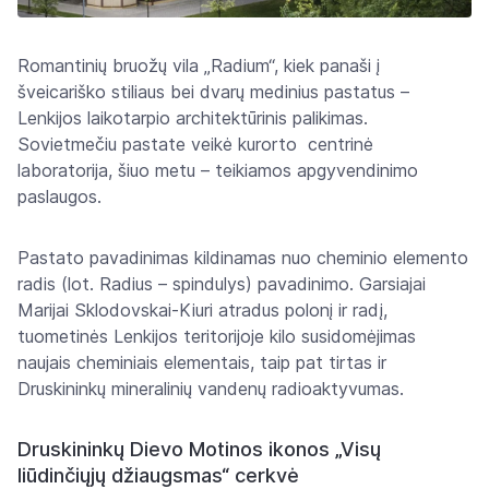
Romantinių bruožų vila „Radium“, kiek panaši į
šveicariško stiliaus bei dvarų medinius pastatus –
Lenkijos laikotarpio architektūrinis palikimas.
Sovietmečiu pastate veikė kurorto centrinė
laboratorija, šiuo metu – teikiamos apgyvendinimo
paslaugos.
Pastato pavadinimas kildinamas nuo cheminio elemento
radis (lot. Radius – spindulys) pavadinimo. Garsiajai
Marijai Sklodovskai-Kiuri atradus polonį ir radį,
tuometinės Lenkijos teritorijoje kilo susidomėjimas
naujais cheminiais elementais, taip pat tirtas ir
Druskininkų mineralinių vandenų radioaktyvumas.
Druskininkų Dievo Motinos ikonos „Visų
liūdinčiųjų džiaugsmas“ cerkvė