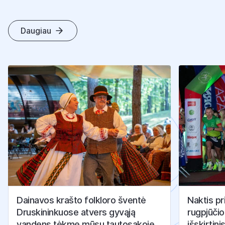
Daugiau
K
I
T
I
S
T
R
A
I
P
S
N
I
A
I
Dainavos krašto folkloro šventė
Naktis pr
Druskininkuose atvers gyvąją
rugpjūčio
vandens tėkmę mūsų tautosakoje
išskirtini