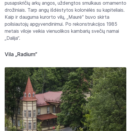
pusapskričių arkų angos, uždengtos smulkaus ornamento
drožiniais. Tarp angų išdėstytos kolonėlės su kapiteliais.
Kaip ir dauguma kurorto vilų, „Maurė“ buvo skirta
poilsiautojų apgyvendinimui. Po rekonstrukcijos 1985
metais viloje veikia vienuolikos kambarių svečių namai
„Dalija“.
Vila „Radium“