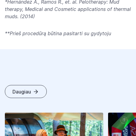
*Hernández A., Ramos R., et. al. Pelotherapy: Mud
therapy, Medical and Cosmetic applications of thermal
muds. (2014)
**Prieš procedūrą būtina pasitarti su gydytoju
Daugiau
K
I
T
I
S
T
R
A
I
P
S
N
I
A
I