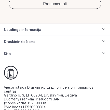
Naudinga informacija
Druskininkiečiams
Kita
Viešoji įstaiga Druskininkų turizmo ir verslo informacijos
centras
Gardino g. 3, LT-66204, Druskininkai, Lietuva
Duomenys renkami ir saugomi JAR
Įmonės kodas 152090338
PVM kodas LT520903314