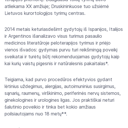
atliekama XX amžiuje; Druskininkuose tuo užsiėmė
Lietuvos kurortologijos tyrimų centras.
2014 metais keturiasdešimt gydytojų iš Ispanijos, Italijos
ir Argentinos išanalizavo visus turimus pasaulio
medicinos literatūroje peloterapijos tyrimus ir priėjo
vienos išvados: gydymas purvu turi reikšmingą poveikį
sveikatai ir turėtų būtį rekomenduojamas gydytojų kaip
kai kurių vaistų pigesnis ir natūralesnis pakaitalas*.
Teigiama, kad purvo procedūros efektyvios gydant
lėtinius uždegimus, alergijas, autoimuninius susirgimus,
sąnarių, raumenų, virškinimo, periferinės nervų sistemos,
ginekologines ir urologines ligas. Jos praktiškai neturi
šalutinio poveikio ir tinka bet kokio amžiaus
poilsiautojams nuo 18 metų**.