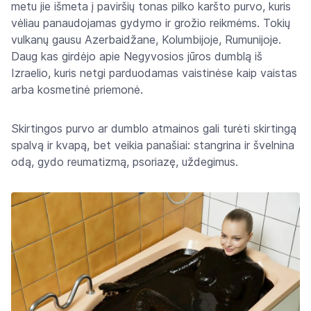
metu jie išmeta į paviršių tonas pilko karšto purvo, kuris
vėliau panaudojamas gydymo ir grožio reikmėms. Tokių
vulkanų gausu Azerbaidžane, Kolumbijoje, Rumunijoje.
Daug kas girdėjo apie Negyvosios jūros dumblą iš
Izraelio, kuris netgi parduodamas vaistinėse kaip vaistas
arba kosmetinė priemonė.
Skirtingos purvo ar dumblo atmainos gali turėti skirtingą
spalvą ir kvapą, bet veikia panašiai: stangrina ir švelnina
odą, gydo reumatizmą, psoriazę, uždegimus.