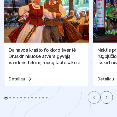
Dainavos krašto folkloro šventė
Naktis pr
Druskininkuose atvers gyvąją
rugpjūčio
vandens tėkmę mūsų tautosakoje
išskirtini
Detaliau
Detaliau