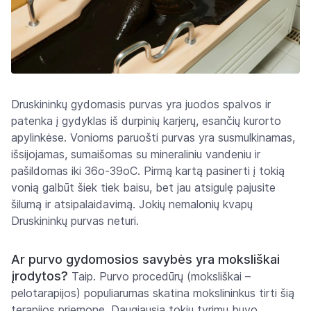
Druskininkų gydomasis purvas yra juodos spalvos ir
patenka į gydyklas iš durpinių karjerų, esančių kurorto
apylinkėse. Vonioms paruošti purvas yra susmulkinamas,
išsijojamas, sumaišomas su mineraliniu vandeniu ir
pašildomas iki 36o-39oC. Pirmą kartą pasinerti į tokią
vonią galbūt šiek tiek baisu, bet jau atsigulę pajusite
šilumą ir atsipalaidavimą. Jokių nemalonių kvapų
Druskininkų purvas neturi.
Ar purvo gydomosios savybės yra moksliškai
įrodytos?
Taip. Purvo procedūrų (moksliškai –
pelotarapijos) populiarumas skatina mokslininkus tirti šią
terapijos priemonę. Daugiausia tokių tyrimų buvo