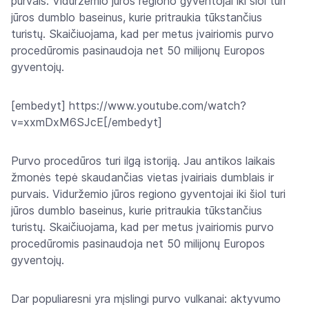
purvais. Viduržemio jūros regiono gyventojai iki šiol turi
jūros dumblo baseinus, kurie pritraukia tūkstančius
turistų. Skaičiuojama, kad per metus įvairiomis purvo
procedūromis pasinaudoja net 50 milijonų Europos
gyventojų.
[embedyt] https://www.youtube.com/watch?
v=xxmDxM6SJcE[/embedyt]
Purvo procedūros turi ilgą istoriją. Jau antikos laikais
žmonės tepė skaudančias vietas įvairiais dumblais ir
purvais. Viduržemio jūros regiono gyventojai iki šiol turi
jūros dumblo baseinus, kurie pritraukia tūkstančius
turistų. Skaičiuojama, kad per metus įvairiomis purvo
procedūromis pasinaudoja net 50 milijonų Europos
gyventojų.
Dar populiaresni yra mįslingi purvo vulkanai: aktyvumo